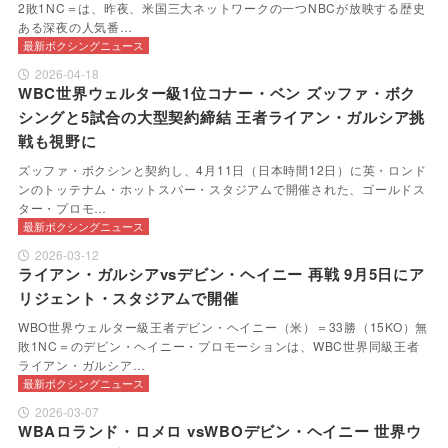
2敗1NC＝は、昨夜、米国三大ネットワークの一つNBCが放映する歴史
ある深夜の人気番…
最新ボクシングニュース
2026-04-18
WBC世界ウェルター級1位コナー・ベン ズッファ・ボク
シングと5試合の大型契約締結 王者ライアン・ガルシア挑
戦も視野に
ズッファ・ボクシンと契約し、4月11日（日本時間12日）に英・ロンド
ンのトッテナム・ホットスパー・スタジアムで開催された、ゴールドス
ター・プロモ…
最新ボクシングニュース
2026-03-12
ライアン・ガルシアvsデビン・ヘイニー 再戦 9月5日にア
リジェント・スタジアムで開催
WBO世界ウェルター級王者デビン・ヘイニー（米）＝33勝（15KO）無
敗1NC＝のデビン・ヘイニー・プロモーションは、WBC世界同級王者
ライアン・ガルシア…
最新ボクシングニュース
2026-03-07
WBAロランド・ロメロ vsWBOデビン・ヘイニー 世界ウ