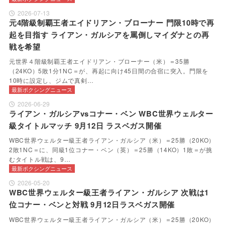
2026-07-13
元4階級制覇王者エイドリアン・ブローナー 門限10時で再
起を目指す ライアン・ガルシアを罵倒しマイダナとの再
戦を希望
元世界４階級制覇王者エイドリアン・ブローナー（米）＝35勝
（24KO）5敗1分1NC＝が、再起に向け45日間の合宿に突入。門限を
10時に設定し、ジムで真剣…
最新ボクシングニュース
2026-06-29
ライアン・ガルシアvsコナー・ベン WBC世界ウェルター
級タイトルマッチ 9月12日 ラスベガス開催
WBC世界ウェルター級王者ライアン・ガルシア（米）＝25勝（20KO）
2敗1NC＝に、同級1位コナー・ベン（英）＝25勝（14KO）1敗＝が挑
むタイトル戦は、9…
最新ボクシングニュース
2026-05-20
WBC世界ウェルター級王者ライアン・ガルシア 次戦は1
位コナー・ベンと対戦 9月12日ラスベガス開催
WBC世界ウェルター級王者ライアン・ガルシア（米）＝25勝（20KO）