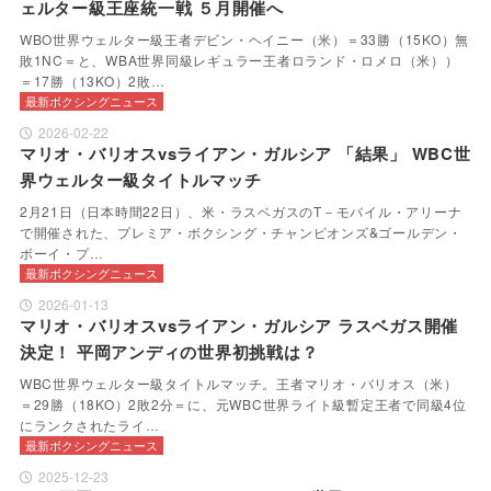
ェルター級王座統一戦 ５月開催へ
WBO世界ウェルター級王者デビン・ヘイニー（米）＝33勝（15KO）無
敗1NC＝と、WBA世界同級レギュラー王者ロランド・ロメロ（米））
＝17勝（13KO）2敗…
最新ボクシングニュース
2026-02-22
マリオ・バリオスvsライアン・ガルシア 「結果」 WBC世
界ウェルター級タイトルマッチ
2月21日（日本時間22日）、米・ラスベガスのT－モバイル・アリーナ
で開催された、プレミア・ボクシング・チャンピオンズ&ゴールデン・
ボーイ・プ…
最新ボクシングニュース
2026-01-13
マリオ・バリオスvsライアン・ガルシア ラスベガス開催
決定！ 平岡アンディの世界初挑戦は？
WBC世界ウェルター級タイトルマッチ。王者マリオ・バリオス（米）
＝29勝（18KO）2敗2分＝に、元WBC世界ライト級暫定王者で同級4位
にランクされたライ…
最新ボクシングニュース
2025-12-23