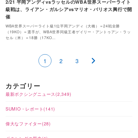
2/21 平岡アンディvsラッセルのWBA世界スーパーライト
級戦は、ライアン・ガルシアvsマリオ・バリオス興行で開
催
WBA世界スーパーライト級1位平岡アンディ（大橋）＝24戦全勝
（19KO）＝選手が、WBA世界同級王者ゲイリー・アントゥアン・ラッ
セル（米）＝18勝（17KO…
1
2
3
カテゴリー
最新ボクシングニュース
(2,349)
SUMIO・レポート
(141)
偉大なファイター
(28)