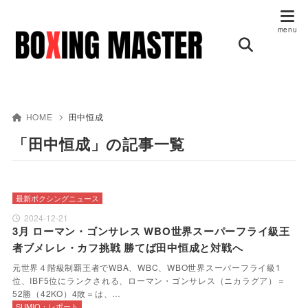
HOME
田中恒成
「田中恒成」の記事一覧
最新ボクシングニュース
2024-12-21
3月 ローマン・ゴンサレス WBO世界スーパーフライ級王
者ブメレレ・カフ挑戦 勝てば田中恒成と対戦へ
元世界４階級制覇王者でWBA、WBC、WBO世界スーパーフライ級1
位、IBF5位にランクされる、ローマン・ゴンサレス（ニカラグア）＝
52勝（42KO）4敗＝は、…
SUMIO・レポート