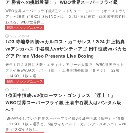
ア 勝者への挑戦希望！」 WBO世界スーパーフライ級
WBO世界スーパーフライ級3位アンドリュー・モロニー（オーストラリ
ア）＝26勝（16KO）3敗1NC＝は、２月24日に東京・両国国技館で行
われる、WBO世界同…
最新ボクシングニュース
2023-12-14
1/23 寺地拳四朗vsカルロス・カニサレス / 2/24 井上拓真
vaアンカハス 中谷潤人vsサンティアゴ 田中恒成vsバカセ
グア Prime Video Presents Live Boxing
来年１月２３日に大阪・エディオンアリーナ大阪で、WBC世界ライト
フライ級&WBAスーパー（統一）王者寺地拳四朗（ＢＭＢ）＝22勝
（14KO）1敗＝選…
最新ボクシングニュース
2023-10-22
1位田中恒成vs2位ローマン・ゴンサレス 「浮上！」
WBO世界スーパーフライ級 王者中谷潤人はバンタム級
へ？
IBFが指令していた世界スーパーフライ級3位田中恒成（畑中）＝19勝
（11KO）1敗＝選手と、5位ウィリバルド・ガルシア（メキシコ）＝20
勝（12KO）5敗1…