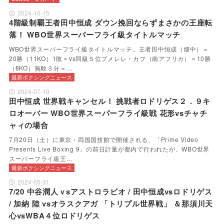
2024-10-15
4階級制覇王者田中恒成 ダウン挽回ならずまさかの王座転
落！ WBO世界スーパーフライ級タイトルマッチ
WBO世界スーパーフライ級タイトルマッチ。王者田中恒成（畑中）＝
20勝（11KO）1敗＝vs同級５位ブメレレ・カフ（南アフリカ）＝10勝
（8KO）無敗３分＝…
最新ボクシングニュース
2024-07-19
田中恒成 世界戦キャンセル！ 挑戦者ロドリゲス２．９キ
ロオーバー WBO世界スーパーフライ級戦 花形vsチャチ
ャィの場合
7月20日（土）に東京・両国国技館で開催される、「Prime Video
Presents Live Boxing 9」の前日計量が都内で行われたが、WBO世界
スーパーフライ級王…
最新ボクシングニュース
2024-05-31
7/20 中谷潤人ｖsアストロラビオ / 田中恒成vsロドリゲス
/ 加納 陸 vsオラスクアガ 「トリプル世界戦」 ＆那須川天
心vsWBA４位ロドリゲス